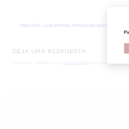
Next Post →
Los Mejores Vestidos de Novia para Boda
Pu
DEJA UNA RESPUESTA
Lo siento, debes estar
conectado
para publicar un c