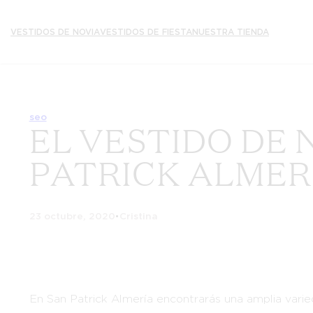
Saltar
al
VESTIDOS DE NOVIA
VESTIDOS DE FIESTA
NUESTRA TIENDA
contenido
seo
EL VESTIDO DE 
PATRICK ALMER
23 octubre, 2020
•
Cristina
En San Patrick Almería encontrarás una amplia varie