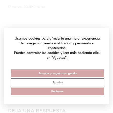
17 marzo, 2023
•
Cristina
En San Patrick Almería encontrarás la última colección
Usamos cookies para ofrecerte una mejor experiencia
de vestidos de novia 2024 para todos los estilos. ¡Todo
de navegación, analizar el tráfico y personalizar
a los mejores precios!
contenidos.
Puedes controlar las cookies y leer más haciendo click
en "Ajustes".
2024
Aceptar y seguir navegando
← Previous Post
Tendencias 2023 en Vestidos de
Novia San Patrick Almería
Ajustes
Next Post →
Tendencias 2025 en vestidos de novia
San Patrick Almería
Rechazar
DEJA UNA RESPUESTA