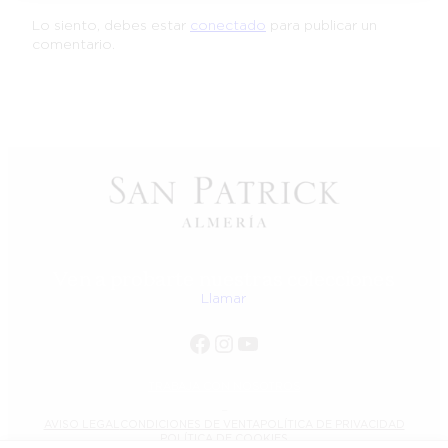
Lo siento, debes estar
conectado
para publicar un
comentario.
Ven a probarte nuestras colecciones
Llamar
Facebook
Instagram
YouTube
TRABAJA CON NOSOTROS
–
AVISO LEGAL
CONDICIONES DE VENTA
POLÍTICA DE PRIVACIDAD
POLÍTICA DE COOKIES